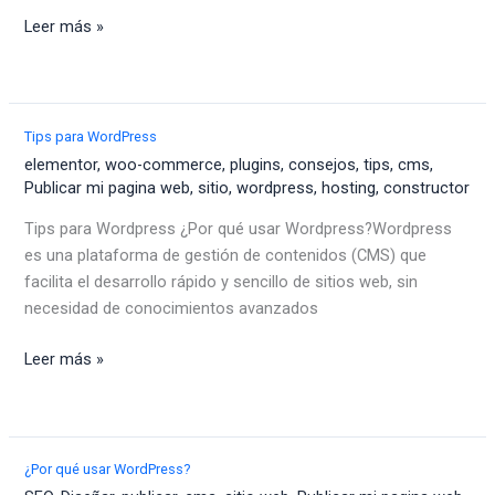
¿Para
Leer más »
qué
usar
WordPress?
Tips para WordPress
elementor
,
woo-commerce
,
plugins
,
consejos
,
tips
,
cms
,
Publicar mi pagina web
,
sitio
,
wordpress
,
hosting
,
constructor
Tips para Wordpress ¿Por qué usar Wordpress?Wordpress
es una plataforma de gestión de contenidos (CMS) que
facilita el desarrollo rápido y sencillo de sitios web, sin
necesidad de conocimientos avanzados
Tips
Leer más »
para
WordPress
¿Por qué usar WordPress?