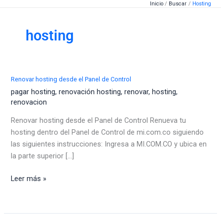
Inicio
Buscar
Hosting
Ir
al
contenido
hosting
Renovar hosting desde el Panel de Control
pagar hosting
,
renovación hosting
,
renovar
,
hosting
,
renovacion
Renovar hosting desde el Panel de Control Renueva tu
hosting dentro del Panel de Control de mi.com.co siguiendo
las siguientes instrucciones: Ingresa a MI.COM.CO y ubica en
la parte superior [...]
Renovar
Leer más »
hosting
desde
el