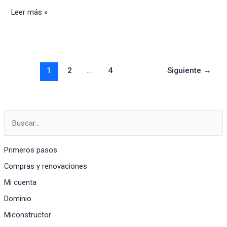
Conoce
Leer más »
nuestro
correo
corporativo
de
1
2
…
4
Siguiente
→
mi.com.co
Primeros pasos
Compras y renovaciones
Mi cuenta
Dominio
Miconstructor