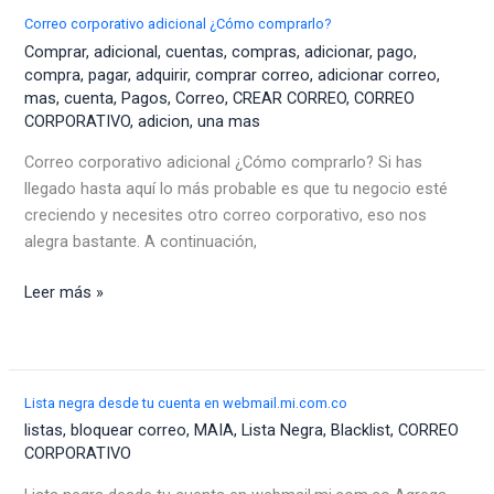
Correo corporativo adicional ¿Cómo comprarlo?
Comprar
,
adicional
,
cuentas
,
compras
,
adicionar
,
pago
,
compra
,
pagar
,
adquirir
,
comprar correo
,
adicionar correo
,
mas
,
cuenta
,
Pagos
,
Correo
,
CREAR CORREO
,
CORREO
CORPORATIVO
,
adicion
,
una mas
Correo corporativo adicional ¿Cómo comprarlo? Si has
llegado hasta aquí lo más probable es que tu negocio esté
creciendo y necesites otro correo corporativo, eso nos
alegra bastante. A continuación,
Correo
Leer más »
corporativo
adicional
¿Cómo
comprarlo?
Lista negra desde tu cuenta en webmail.mi.com.co
listas
,
bloquear correo
,
MAIA
,
Lista Negra
,
Blacklist
,
CORREO
CORPORATIVO