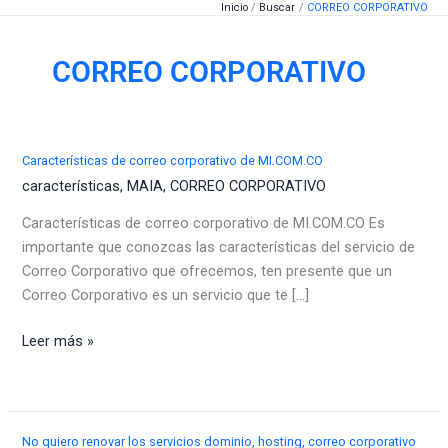
Inicio
Buscar
CORREO CORPORATIVO
Ir
al
contenido
CORREO CORPORATIVO
Características de correo corporativo de MI.COM.CO
características
,
MAIA
,
CORREO CORPORATIVO
Características de correo corporativo de MI.COM.CO Es
importante que conozcas las características del servicio de
Correo Corporativo que ofrecemos, ten presente que un
Correo Corporativo es un servicio que te [...]
Características
Leer más »
de
correo
corporativo
de
No quiero renovar los servicios dominio, hosting, correo corporativo