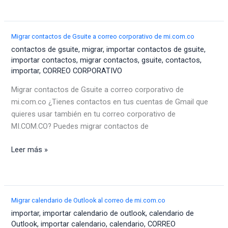
desde
tu
cuenta
Migrar contactos de Gsuite a correo corporativo de mi.com.co
de
contactos de gsuite
,
migrar
,
importar contactos de gsuite
,
correo
importar contactos
,
migrar contactos
,
gsuite
,
contactos
,
importar
,
CORREO CORPORATIVO
de
mi.com.co
Migrar contactos de Gsuite a correo corporativo de
mi.com.co ¿Tienes contactos en tus cuentas de Gmail que
quieres usar también en tu correo corporativo de
MI.COM.CO? Puedes migrar contactos de
Migrar
Leer más »
contactos
de
Gsuite
a
Migrar calendario de Outlook al correo de mi.com.co
correo
importar
,
importar calendario de outlook
,
calendario de
corporativo
Outlook
,
importar calendario
,
calendario
,
CORREO