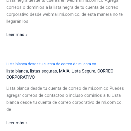
Lista negra desde tu cuenta en webmail.mi.com.co Agrega
correos o dominios a la lista negra de tu cuenta de correo
corporativo desde webmail.mi.com.co, de esta manera no te
llegarán los
Lista
Leer más »
negra
desde
tu
cuenta
Lista blanca desde tu cuenta de correo de mi.com.co
en
lista blanca
,
listas seguras
,
MAIA
,
Lista Segura
,
CORREO
webmail.mi.com.co
CORPORATIVO
Lista blanca desde tu cuenta de correo de mi.com.co Puedes
agregar correos de contactos o incluso dominios a tu Lista
blanca desde tu cuenta de correo corporativo de mi.com.co,
de
Lista
Leer más »
blanca