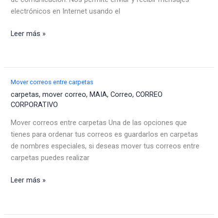
electrónicos en Internet usando el
¿Qué
Leer más »
es
un
correo
corporativo?
Mover correos entre carpetas
Aprende
carpetas
,
mover correo
,
MAIA
,
Correo
,
CORREO
en
CORPORATIVO
mi.com.co
Mover correos entre carpetas Una de las opciones que
tienes para ordenar tus correos es guardarlos en carpetas
de nombres especiales, si deseas mover tus correos entre
carpetas puedes realizar
Mover
Leer más »
correos
entre
carpetas