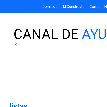
Dominios
MiConstructor
Correo
H
CANAL DE
AY
listas