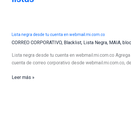
Lista negra desde tu cuenta en webmail.mi.com.co
CORREO CORPORATIVO
,
Blacklist
,
Lista Negra
,
MAIA
,
blo
Lista negra desde tu cuenta en webmail.mi.com.co Agrega c
cuenta de correo corporativo desde webmail.mi.com.co, de e
Lista
Leer más »
negra
desde
tu
cuenta
en
webmail.mi.com.co