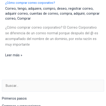
los
¿Cómo comprar correo corporativo?
servicios
Correo
,
tengo
,
adquiere
,
compro
,
deseo
,
registrar correo
,
dominio,
adquirir correo
,
cuentas de correo
,
compra
,
adquirir
,
comprar
correo
,
Comprar
hosting,
correo
¿Cómo comprar correo corporativo? El Correo Corporativo
corporativo
se diferencia de un correo normal porque después del @ es
acompañado del nombre de un dominio, por esta razón es
muy importante
¿Cómo
Leer más »
comprar
correo
corporativo?
Primeros pasos
Compras y renovaciones