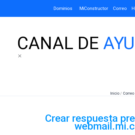
Dominios
MiConstructor
Correo
H
CANAL DE
AY
Inicio
Correo 
Crear respuesta pr
webmail.mi.