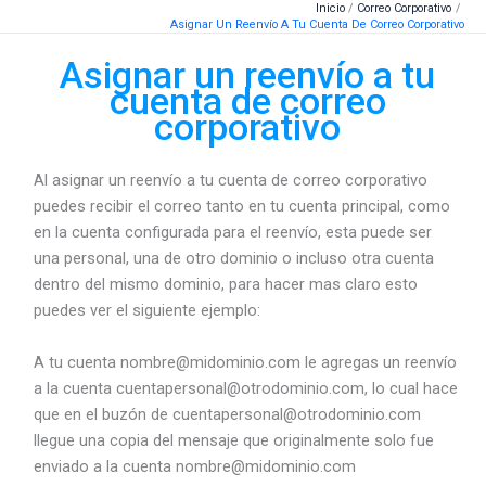
Inicio
Correo Corporativo
Ir
Asignar Un Reenvío A Tu Cuenta De Correo Corporativo
al
Asignar un reenvío a tu
contenido
cuenta de correo
corporativo
Al asignar un reenvío a tu cuenta de correo corporativo
puedes recibir el correo tanto en tu cuenta principal, como
en la cuenta configurada para el reenvío, esta puede ser
una personal, una de otro dominio o incluso otra cuenta
dentro del mismo dominio, para hacer mas claro esto
puedes ver el siguiente ejemplo:
A tu cuenta nombre@midominio.com le agregas un reenvío
a la cuenta cuentapersonal@otrodominio.com, lo cual hace
que en el buzón de cuentapersonal@otrodominio.com
llegue una copia del mensaje que originalmente solo fue
enviado a la cuenta nombre@midominio.com