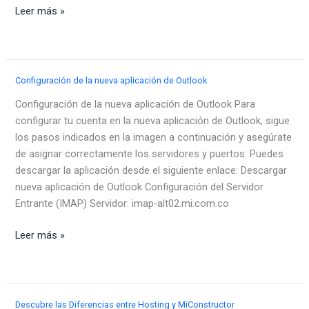
Configurar
Leer más »
tu
correo
corporativo
en
Configuración de la nueva aplicación de Outlook
Mozilla
Configuración de la nueva aplicación de Outlook Para
Thunderbird
configurar tu cuenta en la nueva aplicación de Outlook, sigue
los pasos indicados en la imagen a continuación y asegúrate
de asignar correctamente los servidores y puertos: Puedes
descargar la aplicación desde el siguiente enlace: Descargar
nueva aplicación de Outlook Configuración del Servidor
Entrante (IMAP) Servidor: imap-alt02.mi.com.co
Configuración
Leer más »
de
la
nueva
aplicación
Descubre las Diferencias entre Hosting y MiConstructor