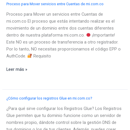
Proceso para Mover servicios entre Cuentas de mi.com.co
Proceso para Mover un servicios entre Cuentas de
mi.com.co El proceso que estás intentando realizar es el
movimiento de un dominio entre dos cuentas diferentes
dentro de nuestra plataforma mi.com.co.
¡Importante!
Este NO es un proceso de transferencia a otro registrador.
Por lo tanto, NO necesitas proporcionarnos el código EPP o
AuthCode.
Requisito
Proceso
Leer más »
para
Mover
servicios
entre
¿Cómo configurar los registros Glue en mi.com.co?
Cuentas
¿Para qué sirve configurar los Registros Glue? Los Registros
de
Glue permiten que tu dominio funcione como un servidor de
mi.com.co
nombres propio, dándote control sobre la gestión DNS de
tus dominios o los de tus clientes. Además, puedes crear