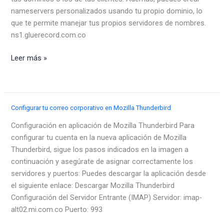
nameservers personalizados usando tu propio dominio, lo
que te permite manejar tus propios servidores de nombres.
ns1.gluerecord.com.co
¿Cómo
Leer más »
configurar
los
registros
Glue
Configurar tu correo corporativo en Mozilla Thunderbird
en
Configuración en aplicación de Mozilla Thunderbird Para
mi.com.co?
configurar tu cuenta en la nueva aplicación de Mozilla
Thunderbird, sigue los pasos indicados en la imagen a
continuación y asegúrate de asignar correctamente los
servidores y puertos: Puedes descargar la aplicación desde
el siguiente enlace: Descargar Mozilla Thunderbird
Configuración del Servidor Entrante (IMAP) Servidor: imap-
alt02.mi.com.co Puerto: 993