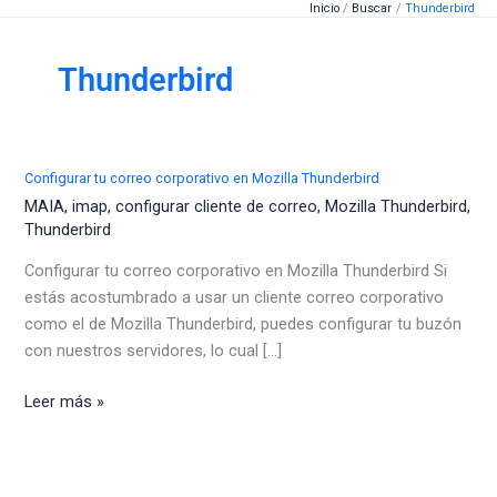
Inicio
Buscar
Thunderbird
Ir
al
contenido
Thunderbird
Configurar tu correo corporativo en Mozilla Thunderbird
MAIA
,
imap
,
configurar cliente de correo
,
Mozilla Thunderbird
,
Thunderbird
Configurar tu correo corporativo en Mozilla Thunderbird Si
estás acostumbrado a usar un cliente correo corporativo
como el de Mozilla Thunderbird, puedes configurar tu buzón
con nuestros servidores, lo cual [...]
Configurar
Leer más »
tu
correo
corporativo