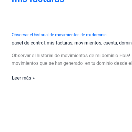
Observar el historial de movimientos de mi dominio
panel de control
,
mis facturas
,
movimientos
,
cuenta
,
domin
Observar el historial de movimientos de mi dominio Hola! 
movimientos que se han generado en tu dominio desde el pan
Observar
Leer más »
el
historial
de
movimientos
de
mi
dominio