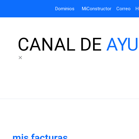
Dominios
MiConstructor
Correo
H
CANAL DE
AY
mis facturas