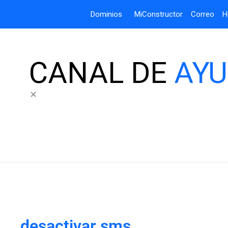
Dominios
MiConstructor
Correo
H
CANAL DE
AY
desactivar sms