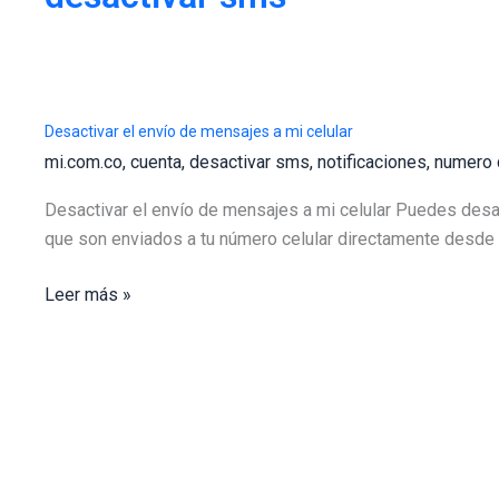
Desactivar el envío de mensajes a mi celular
mi.com.co
,
cuenta
,
desactivar sms
,
notificaciones
,
numero c
Desactivar el envío de mensajes a mi celular Puedes des
que son enviados a tu número celular directamente desde tu
Desactivar
Leer más »
el
envío
de
mensajes
a
mi
celular