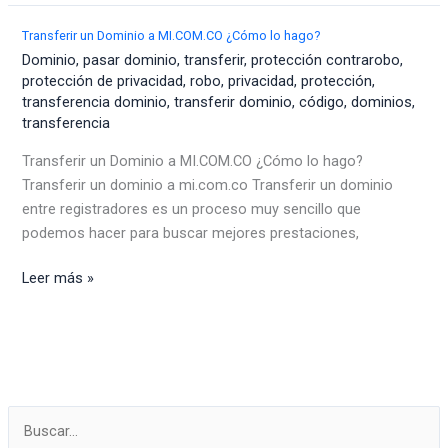
deshabilito
la
Transferir un Dominio a MI.COM.CO ¿Cómo lo hago?
protección
Dominio
,
pasar dominio
,
transferir
,
protección contrarobo
,
de
protección de privacidad
,
robo
,
privacidad
,
protección
,
transferencia dominio
,
transferir dominio
,
código
,
dominios
,
privacidad
transferencia
o
robo?
Transferir un Dominio a MI.COM.CO ¿Cómo lo hago?
Transferir un dominio a mi.com.co Transferir un dominio
entre registradores es un proceso muy sencillo que
podemos hacer para buscar mejores prestaciones,
Transferir
Leer más »
un
Dominio
a
MI.COM.CO
¿Cómo
lo
hago?